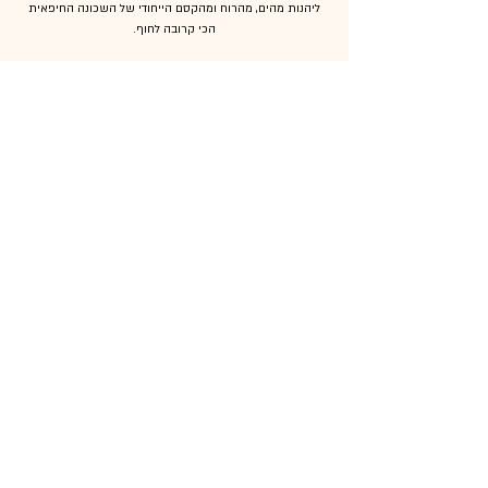
ליהנות מהים, מהרוח ומהקסם הייחודי של השכונה החיפאית
הכי קרובה לחוף.