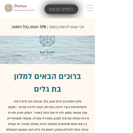
הזמינו עכשיו
הכי שווה להזמין באתר |
10% הנחה בכל הזמנה
ברוכים הבאים למלון
בת גלים
מלון דומוס בת גלים שוכן בלב שכונת בת גלים היפה
והמתחדשת בעיר חיפה, במרחק דקות הליכה מהים – מקום
שבו אפשר ממש להריח את החול באוויר. המלון מציע חוויית
אירוח נעימה וקרובה לטבע, באווירה צעירה, שקטה ומשוחררת.
בין אם אתם מחפשים חופשה זוגית, מנוחה מהעיר או נקודת
יציאה נוחה לטיולים בצפון, דומוס בת גלים הוא המקום המושלם