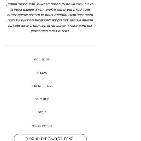
תצפית עוצרי נשימה וכן מהגנים הבהאיים, מרכז הכרמל התוסס,
ומנזר סטלה מאריס והכרמליטים. הדירה מעוצבת בקפידה,
מלאה באור טבעי, ומתאימה לזוגות או מטיילים שרוצים ליהנות
מהשקט של ההר לצד הקרבה לאטרקציות המרכזיות של העיר.
כאן תיהנו מאווירה נעימה, נוף מרהיב, ונקודת יציאה מושלמת
לטיולים ברחבי חיפה והצפון
מכונת קפה
מטבחון
מצלמות אבטחה
מיזוג אוויר
מעלית
צ׳ק-אין עצמאי
הצגת כל השירותים הנוספים