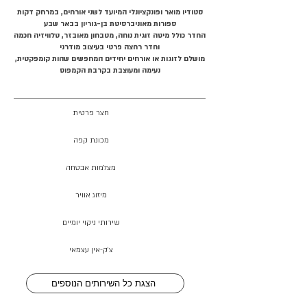
סטודיו מואר ופונקציונלי המיועד לשני אורחים, במרחק דקות
ספורות מאוניברסיטת בן-גוריון בבאר שבע
החדר כולל מיטה זוגית נוחה, מטבחון מאובזר, טלוויזיה חכמה
וחדר רחצה פרטי בעיצוב מודרני
מושלם לזוגות או אורחים יחידים המחפשים שהות קומפקטית,
נעימה ומעוצבת בקרבת הקמפוס
חצר פרטית
מכונת קפה
מצלמות אבטחה
מיזוג אוויר
שירותי ניקוי יומיים
צ׳ק-אין עצמאי
הצגת כל השירותים הנוספים