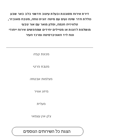
דירת אירוח מסוגננת ובעלת עיצוב חדשני בלב באר שבע
כוללת חדר שינה נעים עם מיטה זוגית נוחה, מטבח מאובזר,
טלוויזיה חכמה, וסלון מואר עם אור טבעי
מושלמת לזוגות או מטיילים יחידים שמחפשים אירוח ייחודי
ונוח ליד האוניברסיטה ומרכז העיר
מכונת קפה
מטבח פרטי
מצלמות אבטחה
מיזוג אוויר
מעלית
צ׳ק-אין עצמאי
הצגת כל השירותים הנוספים