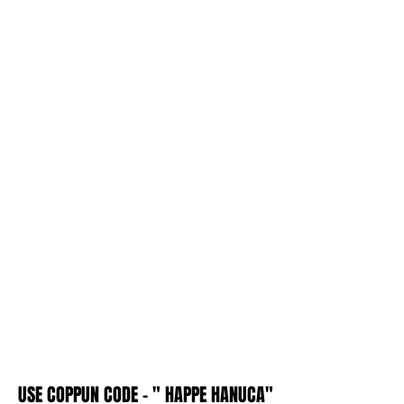
USE COPPUN CODE - " HAPPE HANUCA"
USE COPPUN CODE - " HAPPE HANUCA"